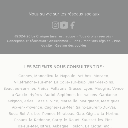
Nous suivre sur les réseaux sociaux
©2024-26 La Clinique laser esthetique - Tous droits réservés -
Conception et réalisation : Answebmed -
Liens
-
Mentions légales
-
Plan
du site
-
Gestion des cookies
LES PATIENTS NOUS CONSULTENT DE :
Cannes,
Mandelieu-la-Napoule,
Antibes,
Monaco,
Villefranche-sur-mer,
La Colle-sur-loup,
Juan-les-pins,
Beaulieu-sur-mer,
Fréjus,
Vallauris,
Grasse,
Lyon,
Mougins,
Vence,
La Gaude,
Hyères,
Auriol,
Septèmes-les-vallons,
Gardanne,
Avignon,
Arles,
Cassis,
Nice,
Marseille,
Marignane,
Martigues,
Aix-en-Provence,
Cagnes-sur-Mer,
Saint-Laurent-Du-Var,
Bouc-Bel-Air,
Les-Pennes-Mirabeau,
Gap,
Gignac-la-Nerthe,
Ensuès-la-Redonne,
Carry-le-Rouet,
Sausset-les-Pins,
Fos-sur-Mer,
Istres,
Aubagne,
Toulon,
La Ciotat,
etc...