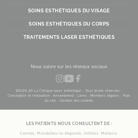
SOINS ESTHÉTIQUES DU VISAGE
SOINS ESTHÉTIQUES DU CORPS
TRAITEMENTS LASER ESTHÉTIQUES
Nous suivre sur les réseaux sociaux
©2024-26 La Clinique laser esthetique - Tous droits réservés -
Conception et réalisation : Answebmed -
Liens
-
Mentions légales
-
Plan
du site
-
Gestion des cookies
LES PATIENTS NOUS CONSULTENT DE :
Cannes,
Mandelieu-la-Napoule,
Antibes,
Monaco,