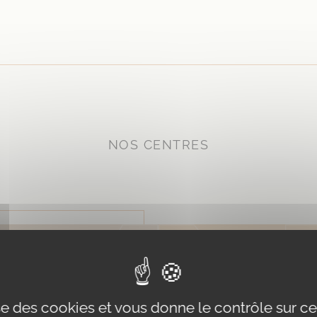
NOS CENTRES
 notre centre
Consultez dans n
Marseille
esthétique de Ni
ise des cookies et vous donne le contrôle sur 