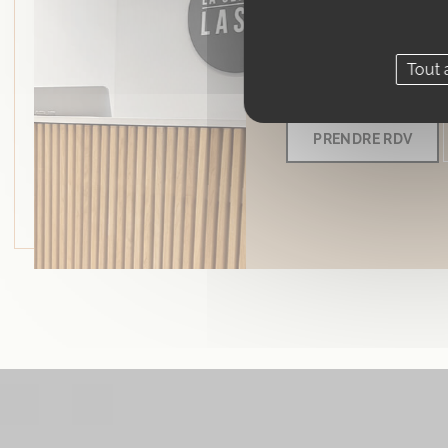
Le centre de médeci
Clinique Laser à Mar
Tout 
multitude de prestati
PRENDRE RDV