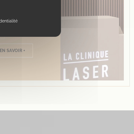
euvent pratiquer nos
à Nice ont toujours
dentialité
er l’esthétique du
EN SAVOIR +