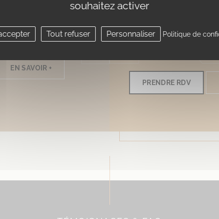
souhaitez activer
ne esthétique de La
Les traitements que p
seille vous offre une
médecins esthétiques 
accepter
Tout refuser
Personnaliser
Politique de confi
ons afin de traiter...
pour objectif d’amélior
patient...
EN SAVOIR +
PRENDRE RDV