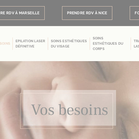
RE RDV À MARSEILLE
PRENDRE RDV À NICE
F
SOINS
EPILATION LASER
SOINS ESTHÉTIQUES
TR
SOINS
ESTHÉTIQUES DU
DÉFINITIVE
DU VISAGE
LA
CORPS
Vos besoins