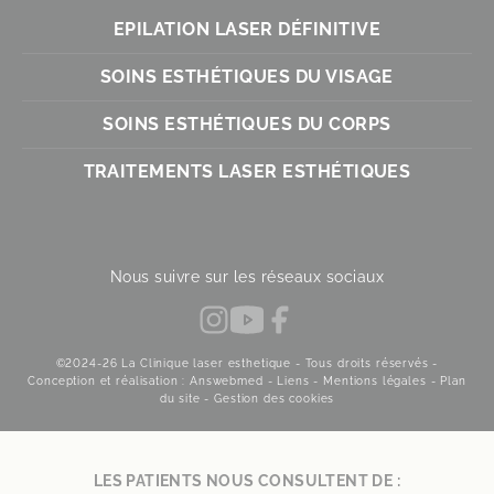
EPILATION LASER DÉFINITIVE
SOINS ESTHÉTIQUES DU VISAGE
SOINS ESTHÉTIQUES DU CORPS
TRAITEMENTS LASER ESTHÉTIQUES
Nous suivre sur les réseaux sociaux
©2024-26 La Clinique laser esthetique - Tous droits réservés -
Conception et réalisation : Answebmed -
Liens
-
Mentions légales
-
Plan
du site
-
Gestion des cookies
LES PATIENTS NOUS CONSULTENT DE :