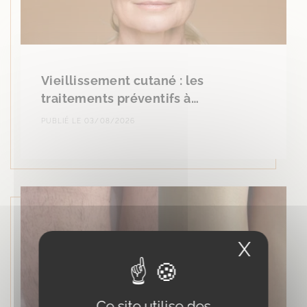
Vieillissement cutané : les
traitements préventifs à…
PUBLIÉ LE 03/08/2026
X
Masqu
Ce site utilise des