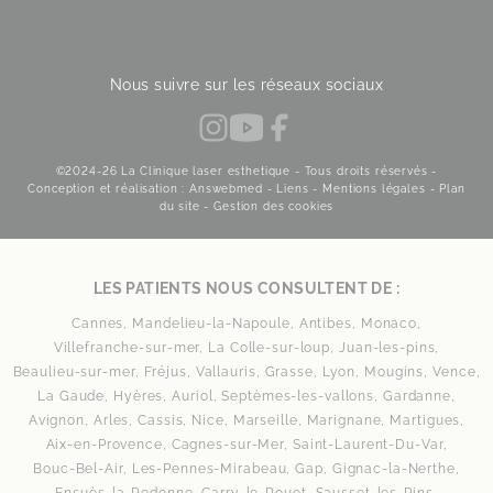
Nous suivre sur les réseaux sociaux
©2024-26 La Clinique laser esthetique - Tous droits réservés -
Conception et réalisation : Answebmed -
Liens
-
Mentions légales
-
Plan
du site
-
Gestion des cookies
LES PATIENTS NOUS CONSULTENT DE :
Cannes,
Mandelieu-la-Napoule,
Antibes,
Monaco,
Villefranche-sur-mer,
La Colle-sur-loup,
Juan-les-pins,
Beaulieu-sur-mer,
Fréjus,
Vallauris,
Grasse,
Lyon,
Mougins,
Vence,
La Gaude,
Hyères,
Auriol,
Septèmes-les-vallons,
Gardanne,
Avignon,
Arles,
Cassis,
Nice,
Marseille,
Marignane,
Martigues,
Aix-en-Provence,
Cagnes-sur-Mer,
Saint-Laurent-Du-Var,
Bouc-Bel-Air,
Les-Pennes-Mirabeau,
Gap,
Gignac-la-Nerthe,