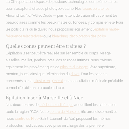
La Clinique Laser dispose de plusieurs technologies complémentaires
pour s'adapter à chaque phototype cutané. Nos
lasers épilatoires
—
Alexandrite, Nd:YAG et Diode — permettent de traiter efficacement les
peaux claires comme les peaux mates ou foncées, y compris en été. Pour
les poils clairs ou le duvet, nous proposons également l'
épilation haute-
fréquence (électrolyse)
ou le
bleaching (décoloration des poils)
.
Quelles zones peuvent être traitées ?
L'épilation laser peut être réalisée sur l'ensemble du corps : visage,
aisselles, maillot, jambes, bras, dos et zones intimes. Nous traitons
également les problématiques de
pilosité du visage
(lèvre supérieure,
menton, joues) ainsi que l'élimination du
duvet
. Pour les patients
concernés par la
pilosité en général
, une consultation médicale préalable
permet d'établir un protocole adapté.
Épilation laser à Marseille et à Nice
Nos deux centres de
médecine esthétique
accueillent les patients de
toute la région PACA. Notre
centre de Marseille
(6e arrondissement) et
notre
centre de Nice
(Saint-Laurent-du-Var) proposent les mêmes
protocoles médicalisés, avec prise en charge dès la première