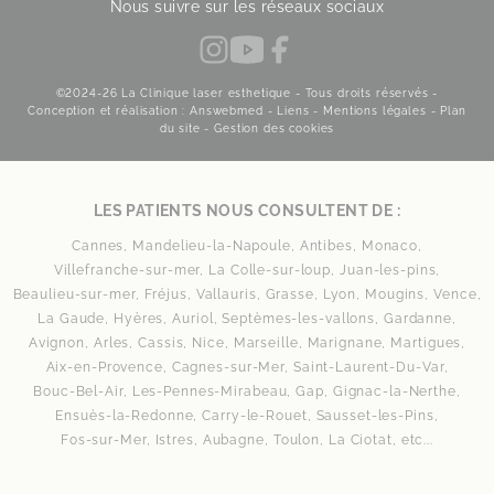
Nous suivre sur les réseaux sociaux
©2024-26 La Clinique laser esthetique - Tous droits réservés -
Conception et réalisation :
Answebmed
-
Liens
-
Mentions légales
-
Plan
du site
-
Gestion des cookies
LES PATIENTS NOUS CONSULTENT DE :
Cannes,
Mandelieu-la-Napoule,
Antibes,
Monaco,
Villefranche-sur-mer,
La Colle-sur-loup,
Juan-les-pins,
Beaulieu-sur-mer,
Fréjus,
Vallauris,
Grasse,
Lyon,
Mougins,
Vence,
La Gaude,
Hyères,
Auriol,
Septèmes-les-vallons,
Gardanne,
Avignon,
Arles,
Cassis,
Nice,
Marseille,
Marignane,
Martigues,
Aix-en-Provence,
Cagnes-sur-Mer,
Saint-Laurent-Du-Var,
Bouc-Bel-Air,
Les-Pennes-Mirabeau,
Gap,
Gignac-la-Nerthe,
Ensuès-la-Redonne,
Carry-le-Rouet,
Sausset-les-Pins,
Fos-sur-Mer,
Istres,
Aubagne,
Toulon,
La Ciotat,
etc...