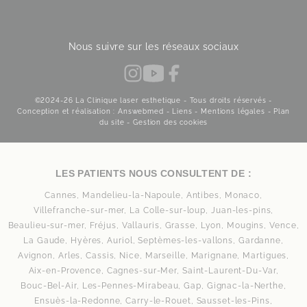
Nous suivre sur les réseaux sociaux
©2024-26 La Clinique laser esthetique - Tous droits réservés -
Conception et réalisation : Answebmed -
Liens
-
Mentions légales
-
Plan
du site
-
Gestion des cookies
LES PATIENTS NOUS CONSULTENT DE :
Cannes,
Mandelieu-la-Napoule,
Antibes,
Monaco,
Villefranche-sur-mer,
La Colle-sur-loup,
Juan-les-pins,
Beaulieu-sur-mer,
Fréjus,
Vallauris,
Grasse,
Lyon,
Mougins,
Vence,
La Gaude,
Hyères,
Auriol,
Septèmes-les-vallons,
Gardanne,
Avignon,
Arles,
Cassis,
Nice,
Marseille,
Marignane,
Martigues,
Aix-en-Provence,
Cagnes-sur-Mer,
Saint-Laurent-Du-Var,
Bouc-Bel-Air,
Les-Pennes-Mirabeau,
Gap,
Gignac-la-Nerthe,
Ensuès-la-Redonne,
Carry-le-Rouet,
Sausset-les-Pins,