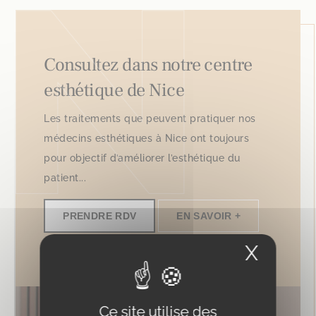
Consultez dans notre centre
esthétique de Nice
Les traitements que peuvent pratiquer nos
médecins esthétiques à Nice ont toujours
pour objectif d’améliorer l’esthétique du
patient...
PRENDRE RDV
EN SAVOIR +
X
Masqu
Ce site utilise des