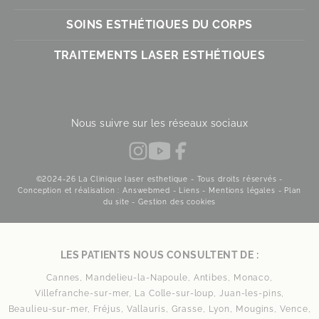
SOINS ESTHÉTIQUES DU CORPS
TRAITEMENTS LASER ESTHÉTIQUES
Nous suivre sur les réseaux sociaux
©2024-26 La Clinique laser esthetique - Tous droits réservés -
Conception et réalisation : Answebmed -
Liens
-
Mentions légales
-
Plan
du site
-
Gestion des cookies
LES PATIENTS NOUS CONSULTENT DE :
Cannes,
Mandelieu-la-Napoule,
Antibes,
Monaco,
Villefranche-sur-mer,
La Colle-sur-loup,
Juan-les-pins,
Beaulieu-sur-mer,
Fréjus,
Vallauris,
Grasse,
Lyon,
Mougins,
Vence,